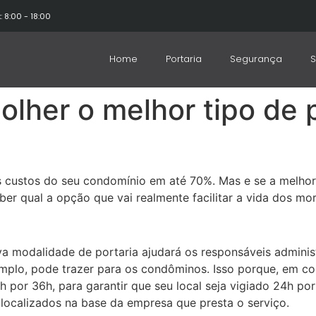
: 8:00 - 18:00
Home
Portaria
Segurança
S
olher o melhor tipo de p
 custos do seu condomínio em até 70%. Mas e se a melhor 
ber qual a opção que vai realmente facilitar a vida dos mo
va modalidade de portaria ajudará os responsáveis admini
emplo, pode trazer para os condôminos. Isso porque, em c
2h por 36h, para garantir que seu local seja vigiado 24h p
localizados na base da empresa que presta o serviço.